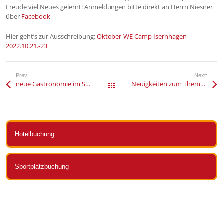
Freude viel Neues gelernt! Anmeldungen bitte direkt an Herrn Niesner
über
Facebook
Hier geht’s zur Ausschreibung:
Oktober-WE Camp Isernhagen-
2022.10.21.-23
Prev:
Next:
neue Gastronomie im Sportpark Isernhagen – Herzlich Willkommen Team Amaro
Neuigkeiten zum Thema Schwitzen (in Sauna und/oder Fitnessstudio)
Alle Beiträge
Hotelbuchung
Sportplatzbuchung