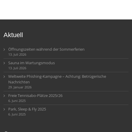
Aktuell
Öffnungszeiten während der Sommerferien
13. Juli 2026
Sauna im Wartungsmodus
13. Juli 2026
Weltweite Phishing-Kampagne – Achtung: Betrügerische
Nachrichten
29. Januar 2026
Freie Tennisabo-Plätze 2025/26
6. Juni 2025
Park, Sleep & Fly 2025
6. Juni 2025