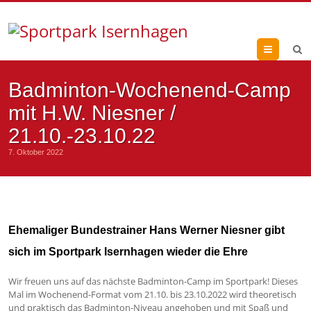
Menu
Badminton-Wochenend-Camp
mit H.W. Niesner /
21.10.-23.10.22
7. Oktober 2022
Ehemaliger Bundestrainer Hans Werner Niesner gibt
sich im Sportpark Isernhagen wieder die Ehre
Wir freuen uns auf das nächste Badminton-Camp im Sportpark! Dieses
Mal im Wochenend-Format vom 21.10. bis 23.10.2022 wird theoretisch
und praktisch das Badminton-Niveau angehoben und mit Spaß und